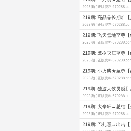
2023澳门正版资料 670288.co
219期: 亮晶晶长期
2023澳门正版资料 670288.co
219期: 飞天雪地至尊
2023澳门正版资料 670288.co
219期: 鹰枪灭庄至尊
2023澳门正版资料 670288.co
219期: 小火柴★至尊
2023澳门正版资料 670288.co
219期: 独波大侠灵感
2023澳门正版资料 670288.co
219期: 大亭轩→总结
2023澳门正版资料 670288.co
219期: 巴扎嘿→出击