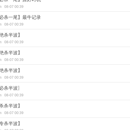
m
08-07 00:39
准【必杀一尾】最牛记录
m
08-07 00:39
【绝杀半波】
m
08-07 00:39
【绝杀半波】
m
08-07 00:39
【绝杀半波】
m
08-07 00:39
〖必杀半波〗
m
08-07 00:39
【杀杀半波】
m
08-07 00:39
【专杀半波】