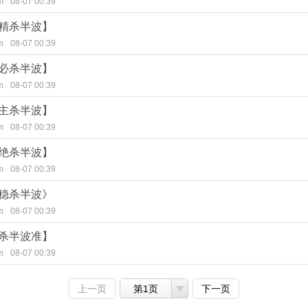
m
08-07 00:39
【精杀半波】
m
08-07 00:39
【必杀半波】
m
08-07 00:39
【主杀半波】
m
08-07 00:39
【绝杀半波】
m
08-07 00:39
《稳杀半波》
m
08-07 00:39
【杀半波准】
m
08-07 00:39
上一页
第1页
下一页