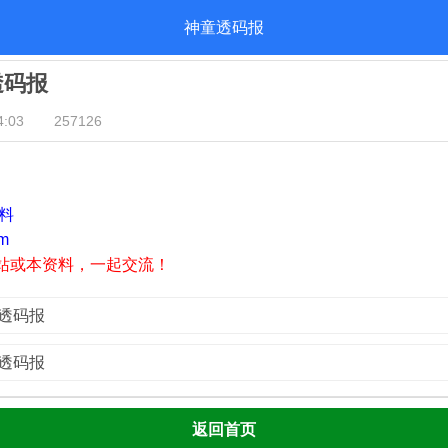
神童透码报
透码报
:03
257126
资料
m
站或本资料，一起交流！
童透码报
童透码报
返回首页