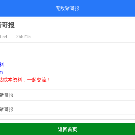
无敌猪哥报
猪哥报
:54
255215
资料
m
站或本资料，一起交流！
敌猪哥报
敌猪哥报
返回首页